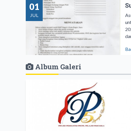
01
S
JUL
As
un
20
dan
Ba
Album Galeri