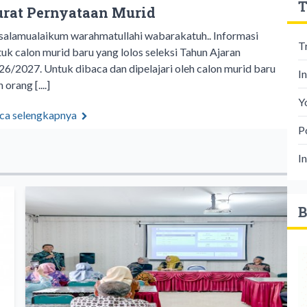
T
urat Pernyataan Murid
salamualaikum warahmatullahi wabarakatuh.. Informasi
T
tuk calon murid baru yang lolos seleksi Tahun Ajaran
26/2027. Untuk dibaca dan dipelajari oleh calon murid baru
I
 orang [....]
Y
ca selengkapnya
P
I
B