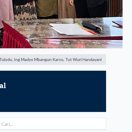
ng Madyo Mbangun Karso, Tut Wuri Handayani
Pendidikan merupaka
al