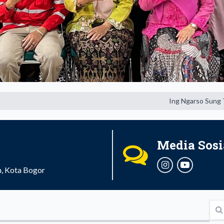
Ing Ngarso Sung Tulodo, I
Media Sosi
ah, Kota Bogor