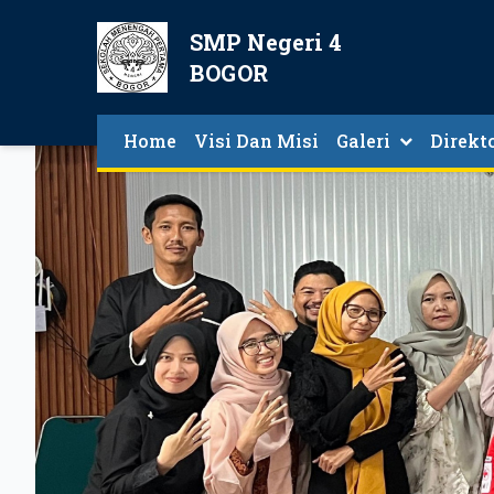
SMP Negeri 4
BOGOR
Home
Visi Dan Misi
Galeri
Direkt