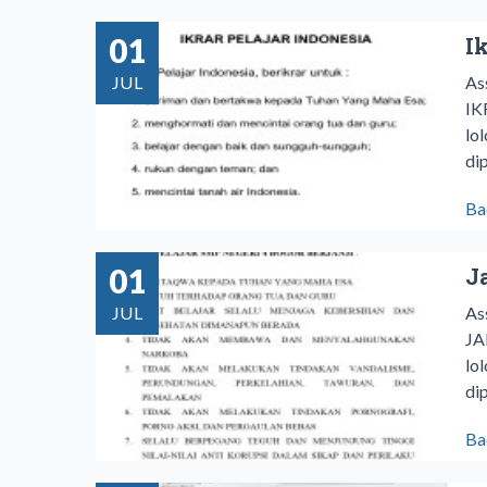
01
I
JUL
As
IK
lo
dip
Ba
01
J
JUL
As
JA
lo
dip
Ba