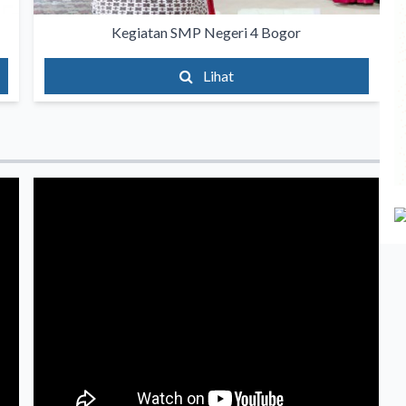
Kegiatan SMP Negeri 4 Bogor
Lihat