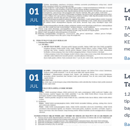
01
L
T
JUL
TA
BO
KE
me
Ba
01
L
T
JUL
1.
ti
ba
dip
Ba